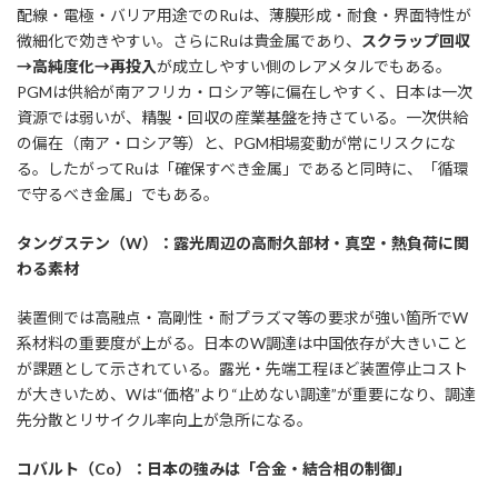
配線・電極・バリア用途でのRuは、薄膜形成・耐食・界面特性が
微細化で効きやすい。さらにRuは貴金属であり、
スクラップ回収
→
高純度化
→
再投入
が成立しやすい側のレアメタルでもある。
PGMは供給が南アフリカ・ロシア等に偏在しやすく、日本は一次
資源では弱いが、精製・回収の産業基盤を持さている。一次供給
の偏在（南ア・ロシア等）と、PGM相場変動が常にリスクにな
る。したがってRuは「確保すべき金属」であると同時に、「循環
で守るべき金属」でもある。
タングステン（W）：露光周辺の高耐久部材・真空・熱負荷に関
わる素材
装置側では高融点・高剛性・耐プラズマ等の要求が強い箇所でW
系材料の重要度が上がる。日本のW調達は中国依存が大きいこと
が課題として示されている。露光・先端工程ほど装置停止コスト
が大きいため、Wは“価格”より“止めない調達”が重要になり、調達
先分散とリサイクル率向上が急所になる。
コバルト（Co）：日本の強みは「合金・結合相の制御」