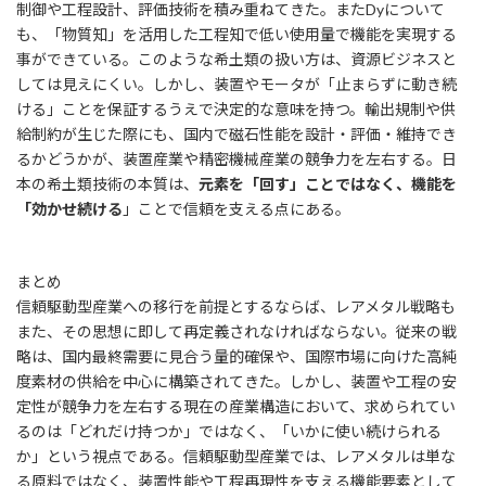
制御や工程設計、評価技術を積み重ねてきた。またDyについて
も、「物質知」を活用した工程知で低い使用量で機能を実現する
事ができている。このような希土類の扱い方は、資源ビジネスと
しては見えにくい。しかし、装置やモータが「止まらずに動き続
ける」ことを保証するうえで決定的な意味を持つ。輸出規制や供
給制約が生じた際にも、国内で磁石性能を設計・評価・維持でき
るかどうかが、装置産業や精密機械産業の競争力を左右する。日
本の希土類技術の本質は、
元素を「回す」ことではなく、機能を
「効かせ続ける
」ことで信頼を支える点にある。
まとめ
信頼駆動型産業への移行を前提とするならば、レアメタル戦略も
また、その思想に即して再定義されなければならない。従来の戦
略は、国内最終需要に見合う量的確保や、国際市場に向けた高純
度素材の供給を中心に構築されてきた。しかし、装置や工程の安
定性が競争力を左右する現在の産業構造において、求められてい
るのは「どれだけ持つか」ではなく、「いかに使い続けられる
か」という視点である。信頼駆動型産業では、レアメタルは単な
る原料ではなく、装置性能や工程再現性を支える機能要素として