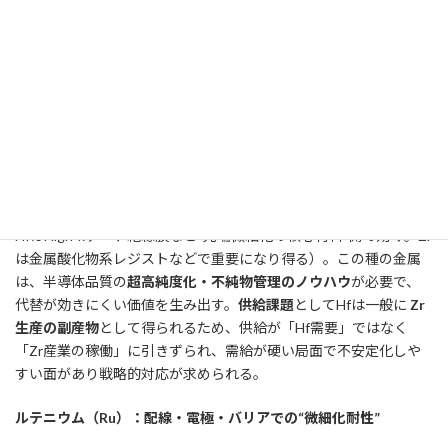
歩留まりで成立しない」
という
状態価値
である。この点が、イン
ジウムとの決定的な違いである。しかし同時に、注意すべき点も
ある。それは、Taターゲットの製造技術が、分解可能な工程とし
て切り出され、中国・他国で再構成され、Taが単なる材料供給、
価格競争対象に引き戻された場合、
インジウムと同じ道をたどる
可能性は否定できない
。
ハフニウム（Hf）／ジルコニウム（Zr）：High-k／金属酸化物レ
ジストの系
HfはHigh-kゲート絶縁膜など“先端微細化の核心材料”側で効く。Zr
は金属酸化物系レジストなどで重要になり得る）。この種の金属
は、半導体品質の
超高純度化・不純物管理のノウハウ
が必要で、
代替が効きにくい価値を生み出す。
供給課題
としてHfは一般に
Zr
生産の副産物
として得られるため、供給が「Hf需要」ではなく
「Zr産業の稼働」に引きずられ、需給が硬い局面で不安定化しや
すい面があり戦略的対応が求められる。
ルテニウム（Ru）：配線・電極・バリアでの
“
微細化耐性
”