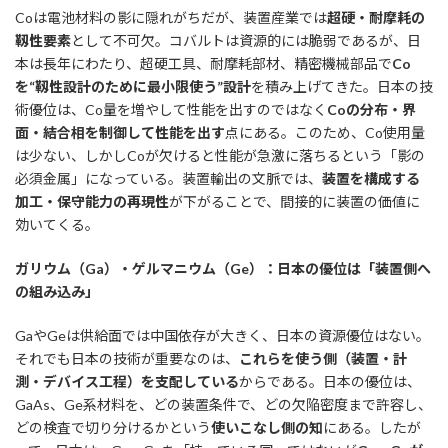
Coは電池材料の影に隠れがちだが、装置産業では
超硬・耐摩耗の
靱性要素
として不可欠。コバルトは資源的には脆弱であるが、日
本は長年にわたり、超硬工具、耐摩耗部材、精密機械部品で
Co
を
“
靱性設計のために最小限使う
”
設計
を積み上げてきた。日本の技
術優位は、Co量を増やして性能を出すのではなく
Coの分布・界
面・結合相を制御して性能を出す
点にある。このため、Co使用量
は少ない、しかしCoが欠けると性能が急激に落ちるという「影の
必須金属」になっている。装置輸出の文脈では、
装置を構成する
加工・保守能力の再現性
が下がることで、間接的に装置の価値に
効いてくる。
ガリウム（Ga）・ゲルマニウム（Ge）：日本の優位は「装置側へ
の組み込み」
GaやGeは供給面では中国依存が大きく、日本の資源優位はない。
それでも日本の技術が重要なのは、
これらを使う側（装置・計
測・デバイス工程）を支配している
からである。日本の優位は、
GaAs、Ge系材料を、どの装置条件で、どの欠陥密度まで許容し、
どの検査で切り分けるかという
使いこなし側の知
にある。したが