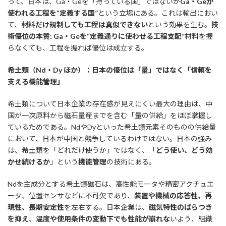
って、日本は、Ga・Geを「持っている国」ではないが
Ga・Geが
使われる工程を
“
定義する国
”
という立場にある。これは輸出におい
て、
材料だけ規制しても工程は真似できない
という効果を生む。
技
術優位の本質: Ga・Geを
“
定義通りに使わせる工程支配
”
材料を握
らなくても、工程を握れば優位は成立する。
希土類（Nd・Dy ほか）：日本の優位は「量」ではなく「信頼を
支える機能管理」
希土類について日本企業の存在感が見えにくい最大の理由は、中
国が一次原料から磁石量産までを含む「量の供給」をほぼ掌握し
ているためである。NdやDyといった希土類元素そのものの供給量
において、日本が中国と競争しているわけではない。日本の強み
は、希土類を「どれだけ使うか」ではなく、「
どう使い、どう効
かせ続けるか
」という
機能管理
の技術にある。
Ndを主成分とする希土類磁石は、高性能モータや精密アクチュエ
ータ、位置センサなどに不可欠であり、
装置や機械の応答性、再
現性、長期安定性
を左右する。日本企業は、
磁気特性のばらつき
を抑え
、
温度や使用条件の変動下でも性能が崩れな
いよう、組織