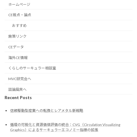
ホームページ
CE視点・論点
おすすめ
施策リンク
CEデータ
海外CE情報
くらしのサーキュラー相談室
MVC研究会へ
談論風爽へ
Recent Posts
信頼駆動型産業への転換とレアメタル新戦略
循環の可視化と資源価値評価の統合：CVG（Circulation Visualizing
Graphics）によるサーキュラーエコノミー指標の拡張