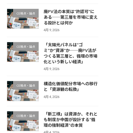
廃PV法の本質は“許認可”に
CE視点・論点
ある──第三層を市場に変え
る設計とは何か
4月 9, 2026
「太陽光パネルは“ゴ
CE視点・論点
ミ”か“資源”か──廃PV法が
つくる第三層と、循環の市場
化という新しい経済」
4月 9, 2026
構造化価値配分市場への移行
CE視点・論点
と「資源観の転換」
4月 4, 2026
「新三様」は資源か、それと
CE視点・論点
も制度か――中国が設計する“循
環の強制経済”の本質
4月 4, 2026