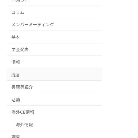
コラム
メンバーミーティング
基本
学会発表
情報
提言
書籍等紹介
活動
海外CE情報
海外情報
調査