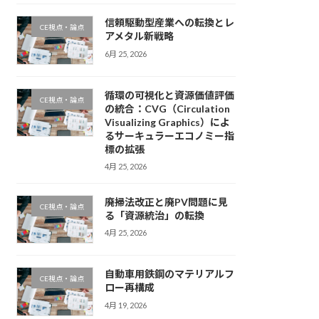
信頼駆動型産業への転換とレ
CE視点・論点
アメタル新戦略
6月 25, 2026
循環の可視化と資源価値評価
CE視点・論点
の統合：CVG（Circulation
Visualizing Graphics）によ
るサーキュラーエコノミー指
標の拡張
4月 25, 2026
廃掃法改正と廃PV問題に見
CE視点・論点
る「資源統治」の転換
4月 25, 2026
自動車用鉄鋼のマテリアルフ
CE視点・論点
ロー再構成
4月 19, 2026