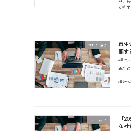
は、再
効利用
再生
CE視点・論点
関す
4月 25, 2
再生
20
環研究
「2
activity紹介
な社