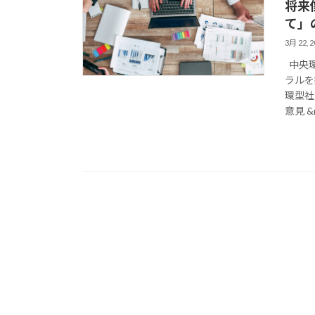
将来
て」
3月 22, 2
中央環
ラルを
環型社
意見 &n