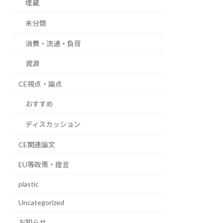
埋蔵
未分類
消費・流通・負荷
資源
CE視点・論点
おすすめ
ディスカッション
CE関連論文
EU等政策・提言
plastic
Uncategorized
お知らせ