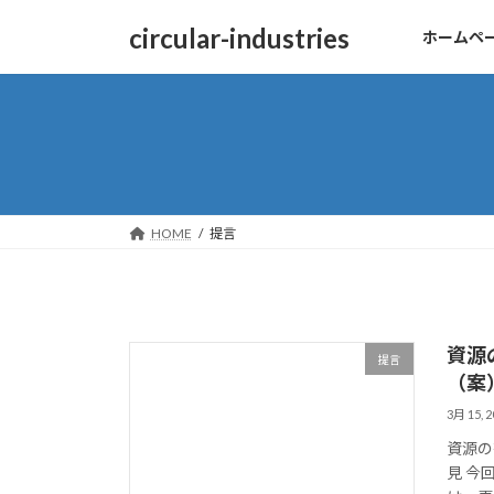
コ
ナ
circular-industries
ホームペ
ン
ビ
テ
ゲ
ン
ー
ツ
シ
へ
ョ
ス
ン
キ
に
ッ
移
HOME
提言
プ
動
資源
提言
（案
3月 15, 2
資源の
見 今