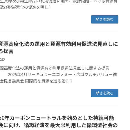
生資源及び再生部品の利用促進に加え、設計段階における資源有
及び脱炭素化の促進を明 […]
続きを読む
資源高度化法の運用と資源有効利用促進法見直しに
る提言
025
資源高度化法の運用と資源有効利用促進法見直しに関する提言
25年4月サーキュラーエコノミー・広域マルチバリュー循
会提言委員会 国際的な資源を巡る動 […]
続きを読む
050年カーボンニュートラルを始めとした持続可能
会に向け、循環経済を最大限利用した循環型社会の