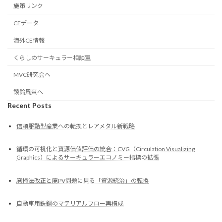
施策リンク
CEデータ
海外CE情報
くらしのサーキュラー相談室
MVC研究会へ
談論風爽へ
Recent Posts
信頼駆動型産業への転換とレアメタル新戦略
循環の可視化と資源価値評価の統合：CVG（Circulation Visualizing
Graphics）によるサーキュラーエコノミー指標の拡張
廃掃法改正と廃PV問題に見る「資源統治」の転換
自動車用鉄鋼のマテリアルフロー再構成