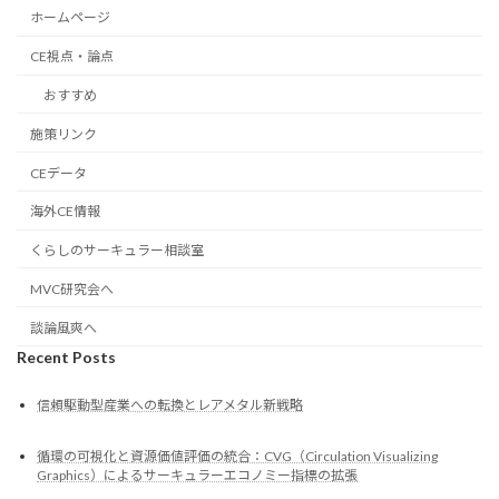
ホームページ
CE視点・論点
おすすめ
施策リンク
CEデータ
海外CE情報
くらしのサーキュラー相談室
MVC研究会へ
談論風爽へ
Recent Posts
信頼駆動型産業への転換とレアメタル新戦略
循環の可視化と資源価値評価の統合：CVG（Circulation Visualizing
Graphics）によるサーキュラーエコノミー指標の拡張