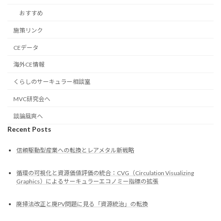
おすすめ
施策リンク
CEデータ
海外CE情報
くらしのサーキュラー相談室
MVC研究会へ
談論風爽へ
Recent Posts
信頼駆動型産業への転換とレアメタル新戦略
循環の可視化と資源価値評価の統合：CVG（Circulation Visualizing
Graphics）によるサーキュラーエコノミー指標の拡張
廃掃法改正と廃PV問題に見る「資源統治」の転換