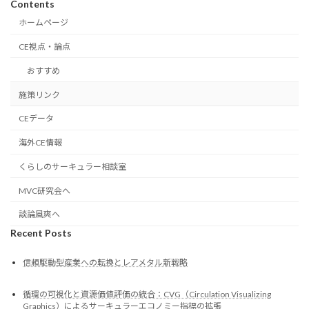
Contents
ホームページ
CE視点・論点
おすすめ
施策リンク
CEデータ
海外CE情報
くらしのサーキュラー相談室
MVC研究会へ
談論風爽へ
Recent Posts
信頼駆動型産業への転換とレアメタル新戦略
循環の可視化と資源価値評価の統合：CVG（Circulation Visualizing
Graphics）によるサーキュラーエコノミー指標の拡張